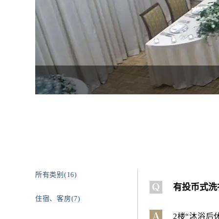
所有类别(16)
有投币式洗
住宿、客房(7)
2楼“沐浴后