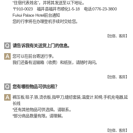
“住宿代表姓名”，并将其发送至以下地址。
〒910-0023 福井县福井市顺化1-5-18 电话:0776-23-3800
Fukui Palace Hotel前台通知
您的行李将在办理登机手续时交给您。
【
住宿、客房
】
请告诉我有关送货上门的信息。
您可以在前台寄送行李。
我们还备有运输箱（收费）和纸张，请随时询问。
【
住宿、客房
】
您有哪些物品可供出租？
裤压板,毯子,铁,烫衣板,指甲刀,缝纫套装,温度计,轮椅,手机充电器,延
长线
*还有其他物品可供选择。请联系。
*部分商品数量有限。请理解。
【
住宿、客房
】