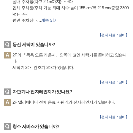
실내 주차장(차고 2.1m까지)···· 6대
입체 주차장(주차 가능 최대 치수:높이 155 cm/폭 215 cm/중량 2300
kg)··· 4대
평면 주차장···
…
계속 읽기
【
관내 시설‧설비
】
동전 세탁이 있습니까?
2F의 「목욕 오름 라운지」안쪽에 코인 세탁기를 준비하고 있습니
다.
세탁기 2대, 건조기 2대가 있습니다.
【
관내 시설‧설비
】
자판기나 전자레인지가 있나요?
2F 엘리베이터 전에 음료 자판기와 전자레인지가 있습니다.
【
관내 시설‧설비
】
청소 서비스가 있습니까?