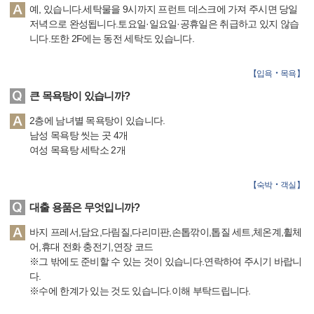
예, 있습니다.세탁물을 9시까지 프런트 데스크에 가져 주시면 당일
저녁으로 완성됩니다.토요일·일요일·공휴일은 취급하고 있지 않습
니다.또한 2F에는 동전 세탁도 있습니다.
【
입욕‧목욕
】
큰 목욕탕이 있습니까?
2층에 남녀별 목욕탕이 있습니다.
남성 목욕탕 씻는 곳 4개
여성 목욕탕 세탁소 2개
【
숙박‧객실
】
대출 용품은 무엇입니까?
바지 프레서,담요,다림질,다리미판,손톱깎이,톱질 세트,체온계,휠체
어,휴대 전화 충전기,연장 코드
※그 밖에도 준비할 수 있는 것이 있습니다.연락하여 주시기 바랍니
다.
※수에 한계가 있는 것도 있습니다.이해 부탁드립니다.