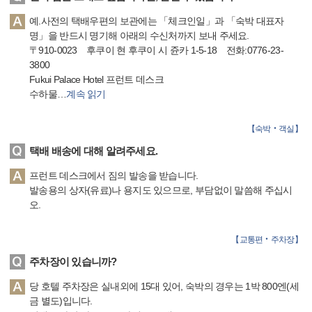
예.사전의 택배우편의 보관에는 「체크인일」과 「숙박 대표자
명」을 반드시 명기해 아래의 수신처까지 보내 주세요.
〒910-0023 후쿠이 현 후쿠이 시 쥰카 1-5-18 전화:0776-23-
3800
Fukui Palace Hotel 프런트 데스크
수하물
…
계속 읽기
【
숙박‧객실
】
택배 배송에 대해 알려주세요.
프런트 데스크에서 짐의 발송을 받습니다.
발송용의 상자(유료)나 용지도 있으므로, 부담없이 말씀해 주십시
오.
【
교통편‧주차장
】
주차장이 있습니까?
당 호텔 주차장은 실내외에 15대 있어, 숙박의 경우는 1박 800엔(세
금 별도)입니다.