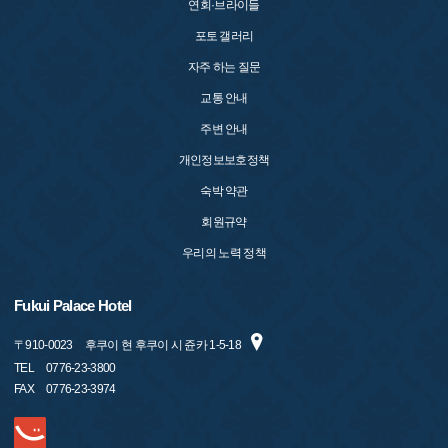
연회·브라이들
포토 갤러리
자주 하는 질문
교통 안내
주변 안내
개인정보보호정책
숙박 약관
회원규약
우리의 노력 정책
Fukui Palace Hotel
〒
910-0023
후쿠이 현 후쿠이 시 쥰카 1-5-18
TEL
0776-23-3800
FAX
0776-23-3974