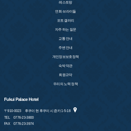
레스토랑
연회·브라이들
포토 갤러리
자주 하는 질문
교통 안내
주변 안내
개인정보보호정책
숙박 약관
회원규약
우리의 노력 정책
Fukui Palace Hotel
〒
910-0023
후쿠이 현 후쿠이 시 쥰카 1-5-18
TEL
0776-23-3800
FAX
0776-23-3974