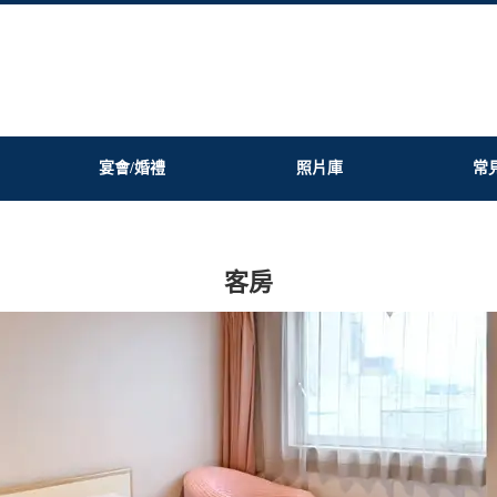
宴會/婚禮
照片庫
常
客房