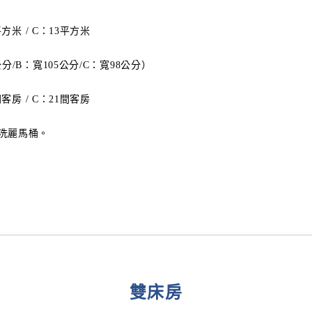
平方米 / C：13平方米
分/B：寬105公分/C：寬98公分）
間客房 / C：21間客房
洗麗馬桶。
雙床房