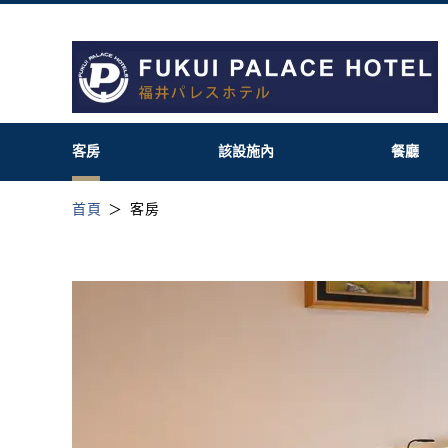
客房
該設施內
餐廳
首頁
客房