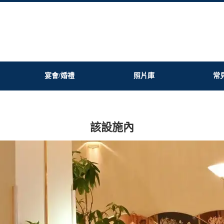
宴會/婚禮
照片庫
常
該設施內