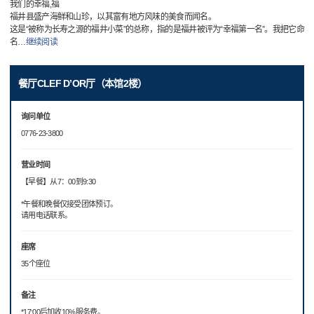
我们的幸福,福
福井县盛产海鲜和山珍，以其富有地方风味的美食而闻名。
这是“被称为长寿之源的福井小菜”的总称，指的是福井被评为“幸福第一名”。我把它命
名
…
继续阅读
餐厅CLEF D’OR厅（本馆2楼）
询问单位
0776-23-3800
营业时间
【早餐】从7：00到9:30
*午餐和晚餐仅接受团体预订。
请用电话联系。
座席
35个座位
备注
*17:00后加收10%服务费。