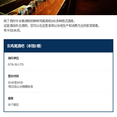
除了用时令水果调制的鲜榨鸡尾酒和200多种西式酒类，
这是酒店的主酒吧，您可以在这里享用以当地生产和消费为主的家常菜肴。
有卡拉OK房。
东鸡尾酒吧（本馆2楼）
询问单位
0776-25-1773
营业时间
19:00至24:00
*周日及公众假期休息
座席
25个座位