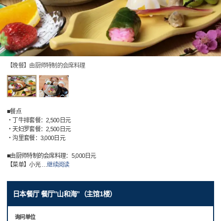
【晚餐】由厨师特制的会席料理
■餐点
・丁牛排套餐：2,500日元
・天妇罗套餐：2,500日元
・沟里套餐：3,000日元
■由厨师特制的会席料理：5,000日元
【菜单】小光
…
继续阅读
日本餐厅 餐厅”山和海”（主馆1楼）
询问单位