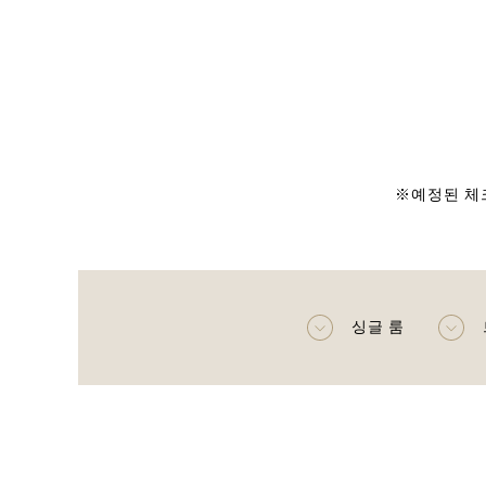
※예정된 체
싱글 룸