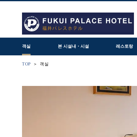
객실
본 시설내・시설
레스토랑
TOP
객실