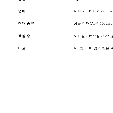
넓이
A:17㎡ / B:15㎡ / C:13
침대 종류
싱글 침대(A:폭 105cm / 
객실 수
A:15실 / B:32실 / C:21
비고
A타입・B타입의 방은 