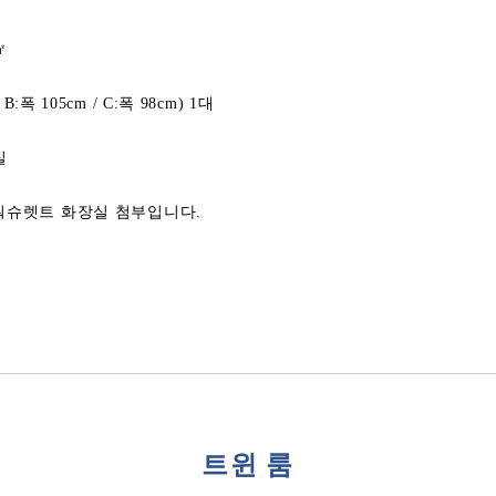
㎡
B:폭 105cm / C:폭 98cm) 1대
실
워슈렛트 화장실 첨부입니다.
트윈 룸